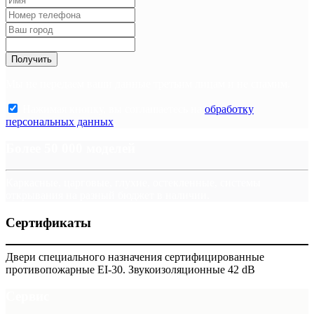
Получить
Мы не передаем ваши данные третьим лицам и не спамим.
Нажимая кнопку, вы соглашаетесь на
обработку
персональных данных
.
Более 50 000 моделей
Каркасные, царговые, глухие, остекленные, системы
открывания на разный бюджет в наличии.
Сертификаты
Двери специального назначения сертифицированные
противопожарные EI-30. Звукоизоляционные 42 dB
Сервис