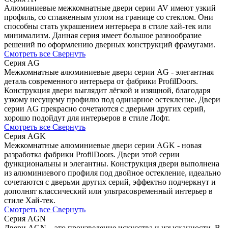
Алюминиевые межкомнатные двери серии AV имеют узкий
профиль, со сглаженным углом на границе со стеклом. Они
способны стать украшением интерьера в стиле хай-тек или
минимализм. Данная серия имеет большое разнообразие
решений по оформлению дверных конструкций фрамугами.
Смотреть все
Свернуть
Серия AG
Межкомнатные алюминиевые двери серии AG - элегантная
деталь современного интерьера от фабрики ProfilDoors.
Конструкция двери выглядит лёгкой и изящной, благодаря
узкому несущему профилю под одинарное остекление. Двери
серии AG прекрасно сочетаются с дверьми других серий,
хорошо подойдут для интерьеров в стиле Лофт.
Смотреть все
Свернуть
Серия AGK
Межкомнатные алюминиевые двери серии AGK - новая
разработка фабрики ProfilDoors. Двери этой серии
функциональны и элегантны. Конструкция двери выполнена
из алюминиевого профиля под двойное остекление, идеально
сочетаются с дверьми других серий, эффектно подчеркнут и
дополнят классический или ультрасовременный интерьер в
стиле Хай-тек.
Смотреть все
Свернуть
Серия AGN
Двери AGN – это произведение искусства и изысканности. В