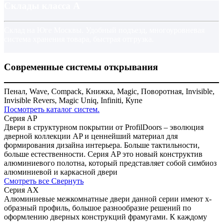
Склады класса А
Склад на Юге Москвы. Удобный подъезд, многоуровневая
система хранения товара, быстрая отгрузка.
Современные системы открывания
Пенал, Wave, Compack, Книжка, Magic, Поворотная, Invisible,
Invisible Revers, Magic Uniq, Infiniti, Купе
Посмотреть каталог систем.
Серия AP
Двери в структурном покрытии от ProfilDoors – эволюция
дверной коллекции AP и ценнейший материал для
формирования дизайна интерьера. Больше тактильности,
больше естественности. Серия AP это новый конструктив
алюминиевого полотна, который представляет собой симбиоз
алюминиевой и каркасной двери
Смотреть все
Свернуть
Серия AX
Алюминиевые межкомнатные двери данной серии имеют x-
образный профиль, большое разнообразие решений по
оформлению дверных конструкций фрамугами. К каждому