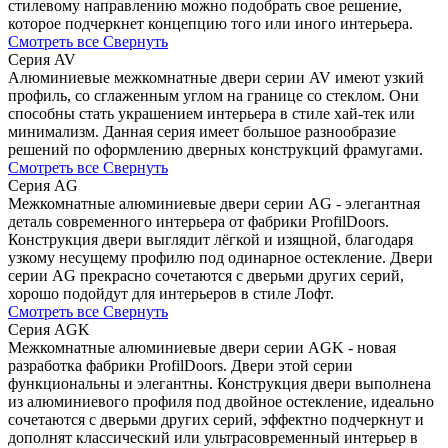
стилевому направлению можно подобрать свое решение,
которое подчеркнет концепцию того или иного интерьера.
Смотреть все
Свернуть
Серия AV
Алюминиевые межкомнатные двери серии AV имеют узкий
профиль, со сглаженным углом на границе со стеклом. Они
способны стать украшением интерьера в стиле хай-тек или
минимализм. Данная серия имеет большое разнообразие
решений по оформлению дверных конструкций фрамугами.
Смотреть все
Свернуть
Серия AG
Межкомнатные алюминиевые двери серии AG - элегантная
деталь современного интерьера от фабрики ProfilDoors.
Конструкция двери выглядит лёгкой и изящной, благодаря
узкому несущему профилю под одинарное остекление. Двери
серии AG прекрасно сочетаются с дверьми других серий,
хорошо подойдут для интерьеров в стиле Лофт.
Смотреть все
Свернуть
Серия AGK
Межкомнатные алюминиевые двери серии AGK - новая
разработка фабрики ProfilDoors. Двери этой серии
функциональны и элегантны. Конструкция двери выполнена
из алюминиевого профиля под двойное остекление, идеально
сочетаются с дверьми других серий, эффектно подчеркнут и
дополнят классический или ультрасовременный интерьер в